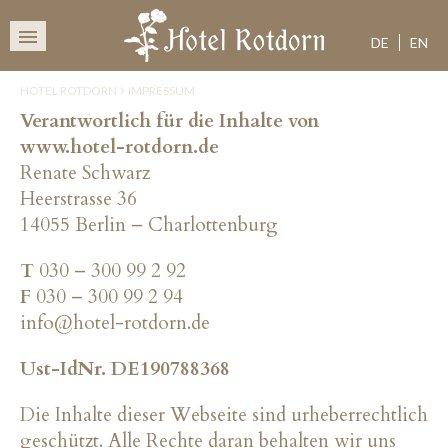
HOTEL 
SKIP
TO
DE
EN
CONTENT
›
HOTEL ROTDORN
IMPRESSUM
Verantwortlich für die Inhalte von
www.hotel-rotdorn.de
Renate Schwarz
Heerstrasse 36
14055 Berlin – Charlottenburg
T
030 – 300 99 2 92
F
030 – 300 99 2 94
info@hotel-rotdorn.de
Ust-IdNr. DE190788368
Die Inhalte dieser Webseite sind urheberrechtlich
geschützt. Alle Rechte daran behalten wir uns