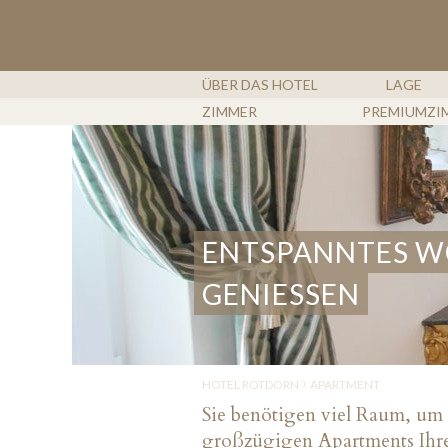
SKIP
TO
CONTENT
ÜBER DAS HOTEL
LAGE
ZIMMER
PREMIUMZI
ENTSPANNTES 
GENIESSEN
›
HOTEL ROTDORN
APARTMENT
Sie benötigen viel Raum, um 
großzügigen Apartments Ihre 