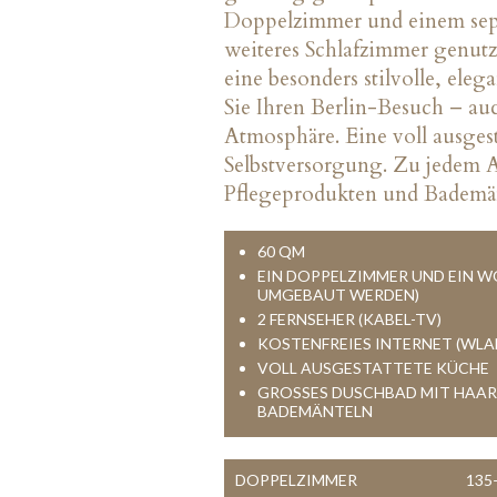
Doppelzimmer und einem sep
weiteres Schlafzimmer genut
eine besonders stilvolle, el
Sie Ihren Berlin-Besuch – au
Atmosphäre. Eine voll ausgest
Selbstversorgung. Zu jedem 
Pflegeprodukten und Bademän
60 QM
EIN DOPPELZIMMER UND EIN
UMGEBAUT WERDEN)
2 FERNSEHER (KABEL-TV)
KOSTENFREIES INTERNET (WLA
VOLL AUSGESTATTETE KÜCHE
GROSSES DUSCHBAD MIT HAART
ADEMÄNTELN
DOPPELZIMMER
135