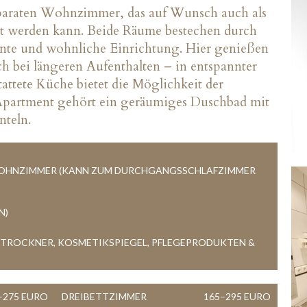
araten Wohnzimmer, das auf Wunsch auch als
zt werden kann. Beide Räume bestechen durch
egante und wohnliche Einrichtung. Hier genießen
ch bei längeren Aufenthalten – in entspannter
attete Küche bietet die Möglichkeit der
Apartment gehört ein geräumiges Duschbad mit
teln.
 WOHNZIMMER (KANN ZUM DURCHGANGSSCHLAFZIMMER
N)
ROCKNER, KOSMETIKSPIEGEL, PFLEGEPRODUKTEN & B
–275 EURO
DREIBETTZIMMER
165–295 EURO