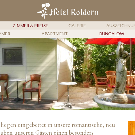
HOTEL 
ZIMMER & PREISE
GALERIE
AUSZEICHNU
MMER
APARTMENT
BUNGALOW
N
iegen eingebettet in unsere romantische, neu
lauben unseren Gästen einen besonders