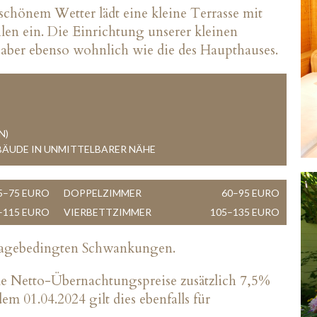
 schönem Wetter lädt eine kleine Terrasse mit
len ein. Die Einrichtung unserer kleinen
, aber ebenso wohnlich wie die des Haupthauses.
N)
BÄUDE IN UNMITTELBARER NÄHE
5–75 EURO
DOPPELZIMMER
60–95 EURO
–115 EURO
VIERBETTZIMMER
105–135 EURO
fragebedingten Schwankungen.
alle Netto-Übernachtungspreise zusätzlich 7,5%
m 01.04.2024 gilt dies ebenfalls für