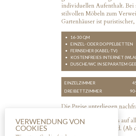
individuellen Aufenthalt. Bei
stilvollen Möbeln zum Verwei
Gartenhäuser ist puristischer
16-30 QM
EINZEL- ODER DOPPELBETTEN
FERNSEHER (KABEL-TV)
KOSTENFREIES INTERNET (WLA
DUSCHE/WC IN SEPARATEM GE
EINZELZIMMER
4
DREIBETTZIMMER
90
Die Preise unterliegen nach
Bitte beachten Sie, dass auf 
VERWENDUNG VON
COOKIES
City-Tax erhoben wird. (Ab de