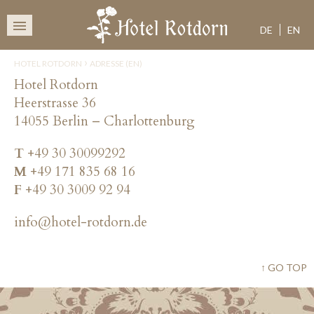
HOTEL 
SKIP
TO
DE
EN
CONTENT
›
HOTEL ROTDORN
ADRESSE (EN)
Hotel Rotdorn
Heerstrasse 36
14055 Berlin – Charlottenburg
T
+49 30 30099292
M
+49 171 835 68 16
F
+49 30 3009 92 94
info@hotel-rotdorn.de
↑ GO TOP